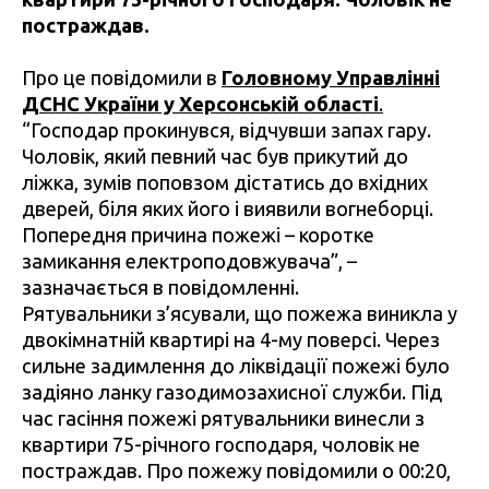
постраждав.
Про це повідомили в
Головному Управлінні
ДСНС України у Херсонській області
.
“Господар прокинувся, відчувши запах гару.
Чоловік, який певний час був прикутий до
ліжка, зумів поповзом дістатись до вхідних
дверей, біля яких його і виявили вогнеборці.
Попередня причина пожежі – коротке
замикання електроподовжувача”, –
зазначається в повідомленні.
Рятувальники з’ясували, що пожежа виникла у
двокімнатній квартирі на 4-му поверсі. Через
сильне задимлення до ліквідації пожежі було
задіяно ланку газодимозахисної служби. Під
час гасіння пожежі рятувальники винесли з
квартири 75-річного господаря, чоловік не
постраждав. Про пожежу повідомили о 00:20,