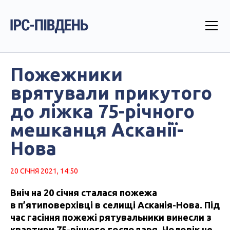
Пожежники
врятували прикутого
до ліжка 75-річного
мешканця Асканії-
Нова
20 СІЧНЯ 2021, 14:50
Вніч на 20 січня сталася пожежа
в п’ятиповерхівці в селищі Асканія-Нова. Під
час гасіння пожежі рятувальники винесли з
квартири 75-річного господаря. Чоловік не