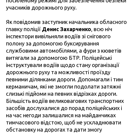
посиленому режимі для забезпечення безпеки
учасників дорожнього руху.
Як повідомив заступник начальника обласного
главку поліції
Денис Захарченко
, всю ніч
інспектори вивільняли водіїв зі снігового
полону за допомогою буксирування
службовими автомобілями, а фури з кюветів
витягали за допомогою БТР. Поліцейські
інструктували водіїв щодо стану організації
дорожнього руху та можливості проїзду
певними ділянками дороги. Допомагали і тим
керманичам, які не змогли подолати затяжні
слизькі підйоми на певних відрізках дороги.
Більшість водіїв великовагових транспортних
засобів дослухалися до порад поліцейських і
на час негоди залишалися на майданчиках
тимчасового відстою, щоб не ускладнювати
обстановку на дорогах та дати змогу