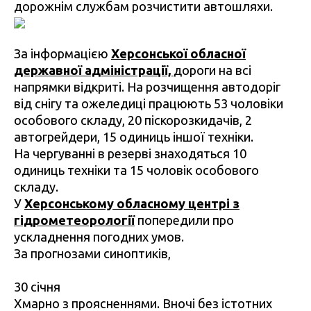
дорожнім службам розчистити автошляхи.
За інформацією
Херсонської обласної
державної адміністрації,
дороги на всі
напрямки відкриті. На розчищення автодоріг
від снігу та ожеледиці працюють 53 чоловіки
особового складу, 20 піскорозкидачів, 2
автогрейдери, 15 одиниць іншої техніки.
На чергуванні в резерві знаходяться 10
одиниць техніки та 15 чоловік особового
складу.
У
Херсонському обласному центрі з
гідрометеорології
попередили про
ускладнення погодних умов.
За прогнозами синоптиків,
30 січня
Хмарно з проясненнями. Вночі без істотних