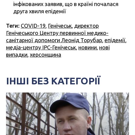
інфікованих заявив, що в країні почалася
друга хвиля епідемії
Теги:
COVID-19
,
Генічеськ
,
директор
Генічеського Центру первинної медико-
санітарної допомоги Леонід Торубар
,
епідемії
,
медіа-центру IPC-Генічеськ
,
новини
,
нові
випадки
,
херсонщина
ІНШІ БЕЗ КАТЕГОРІЇ