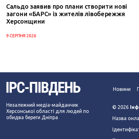
Сальдо заявив про плани створити нові
загони «БАРС» із жителів лівобережжя
Херсонщини
9 СЕРПНЯ 2026
Новини
Незалежний медіа-майданчик
© 2026
Інф
Херсонської області для людей по
обидва береги Дніпра
Назва онла
Ідентифіка