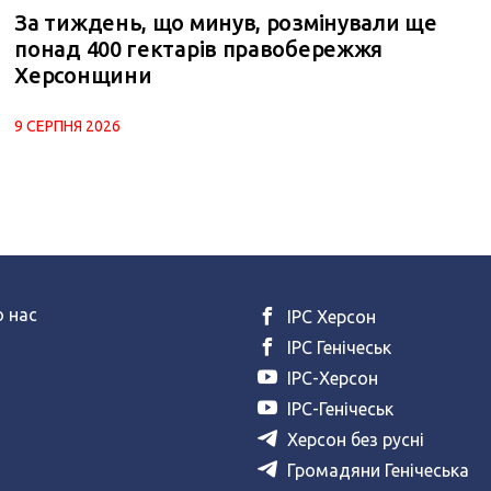
За тиждень, що минув, розмінували ще
понад 400 гектарів правобережжя
Херсонщини
9 СЕРПНЯ 2026
 нас
ІРС Херсон
ІРС Генічеськ
ІРС-Херсон
ІРС-Генічеськ
Херсон без русні
Громадяни Генічеська