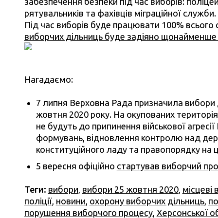
забезпечення безпеки під час виборів: поліцей
рятувальників та фахівців міграційної служби.
Під час виборів буде працювати 100% всього о
виборчих дільниць буде задіяно щонайменше 
Нагадаємо:
7 липня Верховна Рада призначила вибори д
жовтня 2020 року. На окупованих територія
не будуть до припинення військової агресії
формувань, відновлення контролю над дер
конституційного ладу та правопорядку на ц
5 вересня офіційно
стартував виборчий пр
Теги:
вибори
,
вибори 25 жовтня 2020
,
місцеві 
поліції
,
новини
,
охорону виборчих дільниць
,
по
порушення виборчого процесу
,
Херсонської о