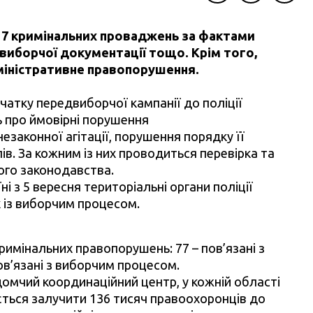
Facebook
Twitter
Telegra
и 7 кримінальних проваджень за фактами
 виборчої документації тощо. Крім того,
міністративне правопорушення.
чатку передвиборчої кампанії до поліції
 про ймовірні порушення
езаконної агітації, порушення порядку її
в. За кожним із них проводиться перевірка та
ого законодавства.
ні з 5 вересня територіальні органи поліції
 із виборчим процесом.
имінальних правопорушень: 77 – пов’язані з
в’язані з виборчим процесом.
чий координаційний центр, у кожній області
ється залучити 136 тисяч правоохоронців до