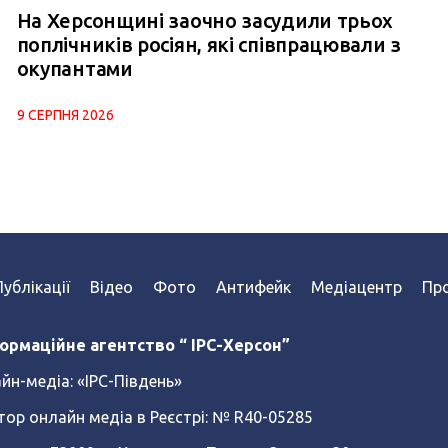
На Херсонщині заочно засудили трьох
поплічників росіян, які співпрацювали з
окупантами
9 СЕРПНЯ 2026
Публікації
Відео
Фото
Антифейк
Медіацентр
Про
ормаційне агентство “ IPC-Херсон”
йн-медіа:
«ІРС-Південь»
тор онлайн медіа в Реєстрі: № R40-05285