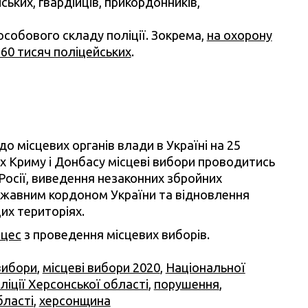
ських, гвардійців, прикордонників,
собового складу поліції. Зокрема,
на охорону
60 тисяч поліцейських
.
о місцевих органів влади в Україні на 25
х Криму і Донбасу місцеві вибори проводитись
 Росії, виведення незаконних збройних
жавним кордоном України та відновлення
их територіях.
оцес
з проведення місцевих виборів.
вибори
,
місцеві вибори 2020
,
Національної
ліції Херсонської області
,
порушення
,
бласті
,
херсонщина