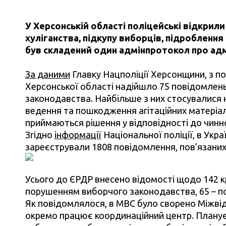
У Херсонській області поліцейські відкрил
хуліганства, підкупу виборців, підроблення
був складений один адмінпротокол про ад
За даними
Главку Нацполіції Херсонщини, з по
Херсонської області надійшло 75 повідомлень
законодавства. Найбільше з них стосувалися н
ведення та пошкодження агітаційних матеріалі
приймаються рішення у відповідності до чинн
Згідно
інформації
Національної поліції, в Украї
зареєстрували 1808 повідомлення, пов’язаних
Усього до ЄРДР внесено відомості щодо 142 кр
порушенням виборчого законодавства, 65 – по
Як повідомлялося, в МВС було сворено Міжвідом
окремо працює координаційний центр. Плану