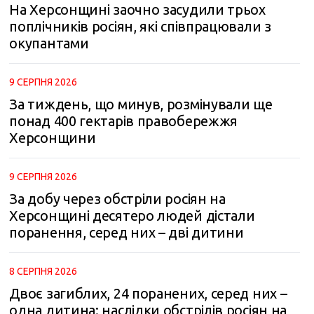
На Херсонщині заочно засудили трьох
m
поплічників росіян, які співпрацювали з
окупантами
9 СЕРПНЯ 2026
За тиждень, що минув, розмінували ще
понад 400 гектарів правобережжя
Херсонщини
9 СЕРПНЯ 2026
За добу через обстріли росіян на
Херсонщині десятеро людей дістали
поранення, серед них – дві дитини
8 СЕРПНЯ 2026
Двоє загиблих, 24 поранених, серед них –
одна дитина: наслідки обстрілів росіян на