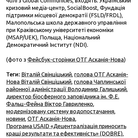
чолі з Global Communities, входять: Український
кризовий медіа-центр, SocialBoost, Фундація
підтримки місцевої демократії (FSLD/FRDL),
Малопольська школа державного управління
при Краківському університеті економіки
(MSAP/UEK), Польща, Національний
Демократичний Інститут (NDI).
(фото з
Фейсбук-сторінки ОТГ Асканія-Нова
)
Теги:
Віталій Свінціцький
,
голова ОТГ Асканія-
Нова Віталій Свінціцький
,
голова Чаплинської
районної адміністрації Володимир Галицький
,
директор біосферного заповідника ім. Ф.Е.
Фальц-Фейна Віктор Гавриленко
,
модернізовану систему водопостачання
,
новини
,
ОТГ Асканія-Нова
,
Програма USAID «Децентралізація приносить
кращі результати та ефективність» (DOBRE)
,