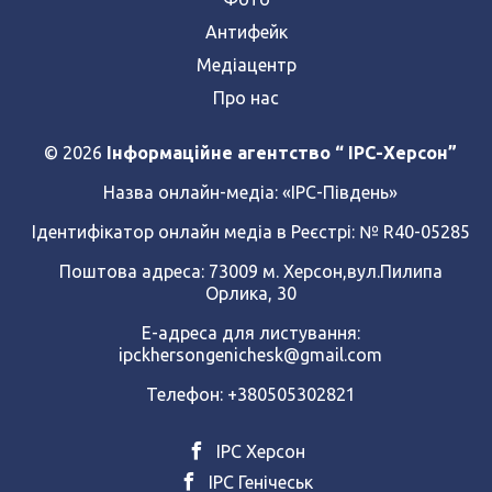
Антифейк
Медіацентр
Про нас
© 2026
Інформаційне агентство “ IPC-Херсон”
Назва онлайн-медіа:
«ІРС-Південь»
Ідентифікатор онлайн медіа в Реєстрі: № R40-05285
Поштова адреса: 73009 м. Херсон,вул.Пилипа
Орлика, 30
Е-адреса для листування:
ipckhersongenichesk@gmail.com
Телефон: +380505302821
ІРС Херсон
ІРС Генічеськ