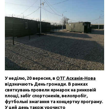
У неділю, 20 вересня, в
ОТГ Асканія-Нова
відзначають День громади. В рамках
святкувань провели ярмарок на ринковій
площі, забіг спортсменів, велопробіг,
футбольні змагання та концертну програму.
У цей день також урочисто