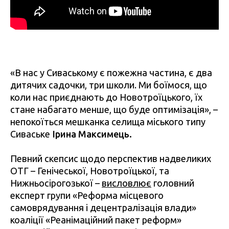
«В нас у Сиваському є пожежна частина, є два
дитячих садочки, три школи. Ми боїмося, що
коли нас приєднають до Новотроїцького, їх
стане набагато менше, що буде оптимізація», –
непокоїться мешканка селища міського типу
Сиваське
Ірина Максимець.
Певний скепсис щодо перспектив надвеликих
ОТГ – Генічеської, Новотроїцької, та
Нижньосірогозької –
висловлює
головний
експерт групи «Реформа місцевого
самоврядування і децентралізація влади»
коаліції «Реанімаційний пакет реформ»