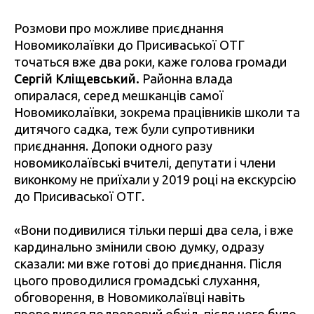
Розмови про можливе приєднання
Новомиколаївки до Присиваської ОТГ
точаться вже два роки, каже голова громади
Сергій Кліщевський.
Районна влада
опиралася, серед мешканців самої
Новомиколаївки, зокрема працівників школи та
дитячого садка, теж були супротивники
приєднання. Допоки одного разу
новомиколаївські вчителі, депутати і члени
виконкому не приїхали у 2019 році на екскурсію
до Присиваської ОТГ.
«Вони подивилися тільки перші два села, і вже
кардинально змінили свою думку, одразу
сказали: ми вже готові до приєднання. Після
цього проводилися громадські слухання,
обговорення, в Новомиколаївці навіть
проводився подворовий обхід, після чого було