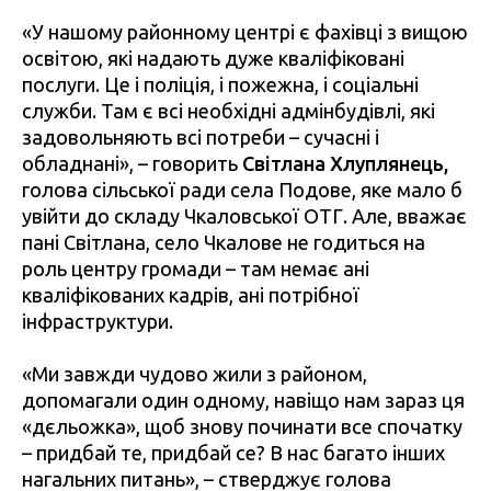
«У нашому районному центрі є фахівці з вищою
освітою, які надають дуже кваліфіковані
послуги. Це і поліція, і пожежна, і соціальні
служби. Там є всі необхідні адмінбудівлі, які
задовольняють всі потреби – сучасні і
обладнані», – говорить
Світлана Хлуплянець,
голова сільської ради села Подове, яке мало б
увійти до складу Чкаловської ОТГ. Але, вважає
пані Світлана, село Чкалове не годиться на
роль центру громади – там немає ані
кваліфікованих кадрів, ані потрібної
інфраструктури.
«Ми завжди чудово жили з районом,
допомагали один одному, навіщо нам зараз ця
«дєльожка», щоб знову починати все спочатку
– придбай те, придбай се? В нас багато інших
нагальних питань», – стверджує голова