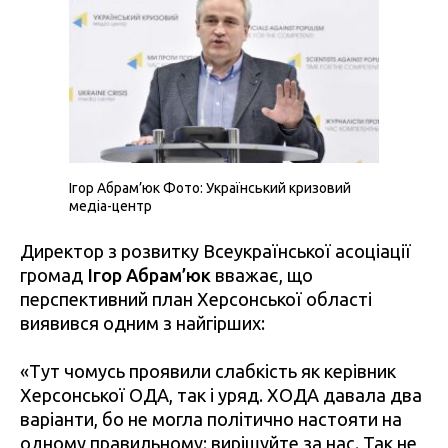
Ігор Абрам’юк Фото: Український кризовий
медіа-центр
Директор з розвитку Всеукраїнської асоціації
громад
Ігор Абрам’юк
вважає, що
перспективний план Херсонської області
виявився одним з найгірших:
«Тут чомусь проявили слабкість як керівник
Херсонської ОДА, так і уряд. ХОДА давала два
варіанти, бо не могла політично настояти на
одному правильному: вирішуйте за нас. Так не