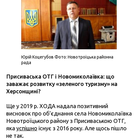
Юрій Коцегубов Фото: Новотроїцька районна
рада
Присиваська ОТГ і Новомиколаївка: що
заважає розвитку «зеленого туризму» на
Херсонщині?
Ще у 2019 р. ХОДА надала позитивний
висновок про об’єднання села Новомиколаївка
Новотроїцького району з Присиваською ОТГ,
яка
успішно
існує з 2016 року. Але щось пішло
не так.