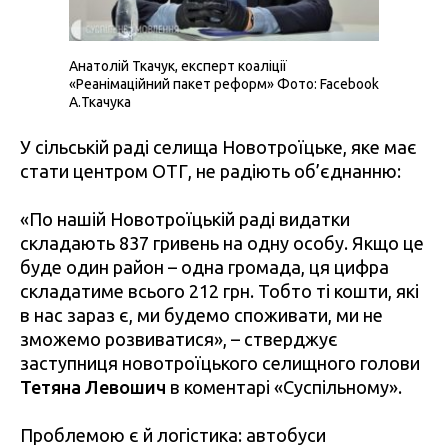
Анатолій Ткачук, експерт коаліції
«Реанімаційний пакет реформ» Фото: Facebook
А.Ткачука
У сільській раді селища Новотроїцьке, яке має
стати центром ОТГ, не радіють об’єднанню:
«По нашій Новотроїцькій раді видатки
складають 837 гривень на одну особу. Якщо це
буде один район – одна громада, ця цифра
складатиме всього 212 грн. Тобто ті кошти, які
в нас зараз є, ми будемо споживати, ми не
зможемо розвиватися», – стверджує
заступниця новотроїцького селищного голови
Тетяна Левошич
в коментарі «Суспільному».
Проблемою є й логістика: автобуси