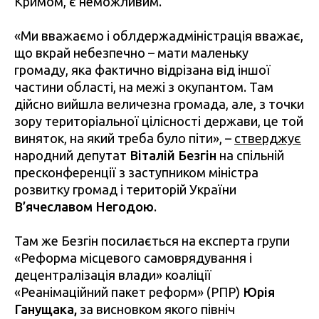
Кримом, є неможливим.
«Ми вважаємо і облдержадміністрація вважає,
що вкрай небезпечно – мати маленьку
громаду, яка фактично відрізана від іншої
частини області, на межі з окупантом. Там
дійсно вийшла величезна громада, але, з точки
зору територіальної цілісності держави, це той
виняток, на який треба було піти», –
стверджує
народний депутат
Віталій Безгін
на спільній
пресконференції з заступником міністра
розвитку громад і територій України
В’ячеславом Негодою
.
Там же Безгін посилається на експерта групи
«Реформа місцевого самоврядування і
децентралізація влади» коаліції
«Реанімаційний пакет реформ» (РПР)
Юрія
Ганущака,
за висновком якого північ