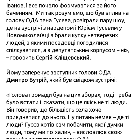
Іванов, і все почало формуватися за його
баченням. Ми так розуміємо, що був вплив на
голову ОДА пана Гусєва, розіграли пару шоу,
де на зустрічі з нардепом і Юрієм Гусєвим у
Новомиколаївці зібрали купку нетверезих
людей, з якими посадовці погодилися
спілкуватися, а з депутатським корпусом – ні»,
– говорить
Сергій Кліщевський
.
Йому заперечує заступник голови ОДА
Дмитро Бутрій
, який був свідком зустрічі:
«Голова громади був на цих зборах, тоді треба
було встати і сказати, що це якісь не ті люди.
Він говорив, що більшість села хоче
приєднатися до нього. Ну питань немає – де ті
люди? Гусєв хотів сам побачити, якої думки
люди, тому ми поїхали», – висловлює свою