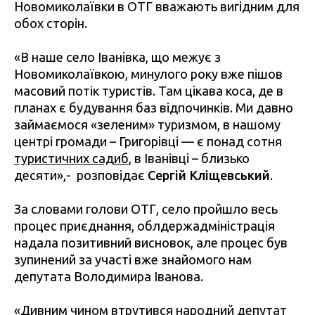
Новомиколаївки в ОТГ вважають вигідним для
обох сторін.
«В наше село Іванівка, що межує з
Новомиколаївкою, минулого року вже пішов
масовий потік туристів. Там цікава коса, де в
планах є будування баз відпочинків. Ми давно
займаємося «зеленим» туризмом, в нашому
центрі громади – Григорівці — є понад сотня
туристичних садиб
, в Іванівці – близько
десяти»,- розповідає
Сергій Кліщевський
.
За словами голови ОТГ, село пройшло весь
процес приєднання, облдержадміністрація
надала позитивний висновок, але процес був
зупинений за участі вже знайомого нам
депутата Володимира Іванова.
«Дивним чином втрутився народний депутат