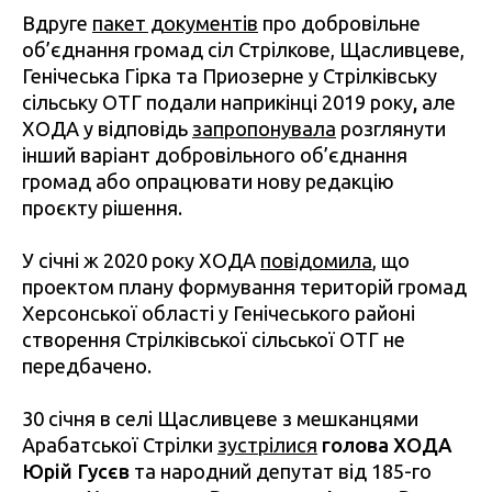
Вдруге
пакет документів
про добровільне
об’єднання громад сіл Стрілкове, Щасливцеве,
Генічеська Гірка та Приозерне у Стрілківську
сільську ОТГ подали наприкінці 2019 року
,
але
ХОДА у відповідь
запропонувала
розглянути
інший варіант добровільного об’єднання
громад або опрацювати нову редакцію
проєкту рішення.
У січні ж 2020 року ХОДА
повідомила
, що
проектом плану формування територій громад
Херсонської області у Генічеського районі
створення Стрілківської сільської ОТГ не
передбачено.
30 січня в селі Щасливцеве з мешканцями
Арабатської Стрілки
зустрілися
голова ХОДА
Юрій Гусєв
та народний депутат від 185-го