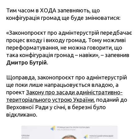
Тим часом в ХОДА запевняють, що
конфігурація громад ще буде змінюватися:
«Законопроєкт про адмінтерустрій передбачає
процес входу і виходу громад. Тому можливі
переформатування, не можна говорити, що
така конфігурація громад – навіки», – запевнив
Дмитро Бутрій
.
Щоправда, законопроєкт про адмінтерустрій
ще поки лише напрацьовується владою, а
проект
Закону про засади адміністративно-
територіального устрою України
, поданий до
Верховної Ради у січні, в березні було
відкликано.