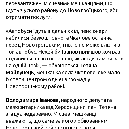
перевантажені місцевими мешканцями, що
їдуть з усього району до Новотроїцького, аби
отримати послуги.
«Автобуси їдуть з дальніх сіл, пенсіонери
набилися безкоштовно, а Чкалове останнє
перед Новотроїцьким, і ніхто не може влізти в
той автобус. Нехай би
Іванов
прийшов хоч раз і
подивився на автостанцію, як люди там висять
на одній нозі», — обурюється
Тетяна
Майлунець,
мешканка села Чкалове, яке мало
б стати центром однієї з громад у
Новотроїцькому районі.
Володимира Іванова,
народного депутата-
мажоритарника від Херсонщини, пані Тетяна
згадує недаремно. Місцеві мешканці
вважають, що саме за його лобіюванням
Новотроїцький район спіткала доля