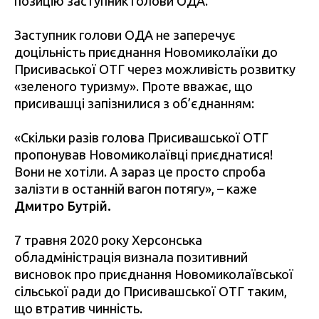
позицію заступник голови ОДА.
Заступник голови ОДА не заперечує
доцільність приєднання Новомиколаїки до
Присиваської ОТГ через можливість розвитку
«зеленого туризму». Проте вважає, що
присивашці запізнилися з об’єднанням:
«Скільки разів голова Присивашської ОТГ
пропонував Новомиколаївці приєднатися!
Вони не хотіли. А зараз це просто спроба
залізти в останній вагон потягу», – каже
Дмитро Бутрій.
7 травня 2020 року Херсонська
обладміністрація визнала позитивний
висновок про приєднання Новомиколаївської
сільської ради до Присивашської ОТГ таким,
що втратив чинність.