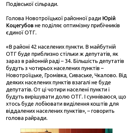
Подівської сільради.
Голова Новотроїцької районної ради
Юрій
Коцегубов
не поділяє оптимізму прибічників
єдиної ОТГ.
«В районі 42 населених пункти. В майбутній
ОТГ буде приблизно стільки ж депутатів, як
зараз в районній раді – 34. Більшість депутатів
будуть з чотирьох населених пунктів –
Новотроїцьке, Громівка, Сиваське, Чкалово. Від
деяких населених пунктів взагалі не буде
депутатів. От ці чотири населені пункти і
будуть вирішувати долю ОТГ. І сумніваюся, що
хтось буде лобіювати виділення коштів для
віддалених населених пунктів», – говорить
голова райради.