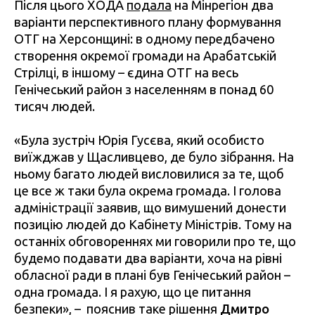
Після цього ХОДА
подала
на Мінрегіон два
варіанти перспективного плану формування
ОТГ на Херсонщині: в одному передбачено
створення окремої громади на Арабатській
Стрілці, в іншому – єдина ОТГ на весь
Генічеський район з населенням в понад 60
тисяч людей.
«Була зустріч Юрія Гусєва, який особисто
виїжджав у Щасливцево, де було зібрання. На
ньому багато людей висловилися за те, щоб
це все ж таки була окрема громада. І голова
адміністрації заявив, що вимушений донести
позицію людей до Кабінету Міністрів. Тому на
останніх обговореннях ми говорили про те, що
будемо подавати два варіанти, хоча на рівні
обласної ради в плані був Генічеський район –
одна громада. І я рахую, що це питання
безпеки», – пояснив таке рішення
Дмитро