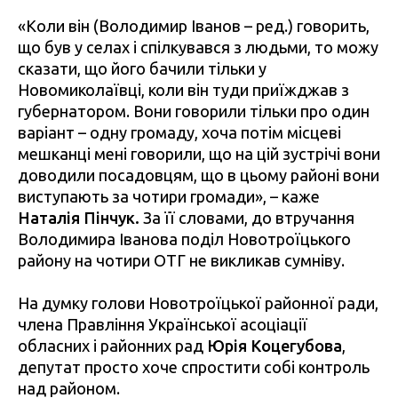
«Коли він (Володимир Іванов – ред.) говорить,
що був у селах і спілкувався з людьми, то можу
сказати, що його бачили тільки у
Новомиколаївці, коли він туди приїжджав з
губернатором. Вони говорили тільки про один
варіант – одну громаду, хоча потім місцеві
мешканці мені говорили, що на цій зустрічі вони
доводили посадовцям, що в цьому районі вони
виступають за чотири громади», – каже
Наталія Пінчук.
За її словами, до втручання
Володимира Іванова поділ Новотроїцького
району на чотири ОТГ не викликав сумніву.
На думку голови Новотроїцької районної ради,
члена Правління Української асоціації
обласних і районних рад
Юрія Коцегубова
,
депутат просто хоче спростити собі контроль
над районом.