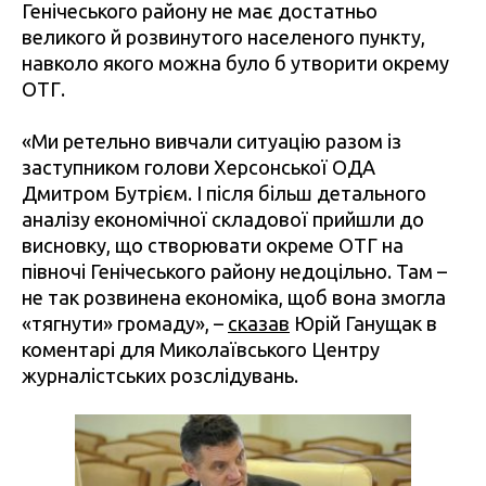
Генічеського району не має достатньо
великого й розвинутого населеного пункту,
навколо якого можна було б утворити окрему
ОТГ.
«Ми ретельно вивчали ситуацію разом із
заступником голови Херсонської ОДА
Дмитром Бутрієм. І після більш детального
аналізу економічної складової прийшли до
висновку, що створювати окреме ОТГ на
півночі Генічеського району недоцільно. Там –
не так розвинена економіка, щоб вона змогла
«тягнути» громаду», –
сказав
Юрій Ганущак в
коментарі для Миколаївського Центру
журналістських розслідувань.