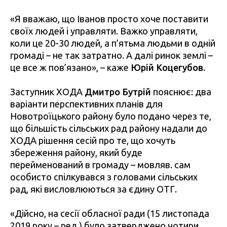
«Я вважаю, що Іванов просто хоче поставити
своїх людей і управляти. Важко управляти,
коли це 20-30 людей, а п’ятьма людьми в одній
громаді – не так затратно. А далі ринок землі –
це все ж пов’язано», – каже
Юрій Коцегубов
.
Заступник ХОДА
Дмитро Бутрій
пояснює: два
варіанти перспективних планів для
Новотроїцького району було подано через те,
що більшість сільських рад району надали до
ХОДА рішення сесій про те, що хочуть
збереження району, який буде
перейменований в громаду – мовляв. сам
особисто спілкувався з головами сільських
рад, які висловлюються за єдину ОТГ.
«Дійсно, на сесії обласної ради (15 листопада
2019 року – ред.) було затверджено чотири