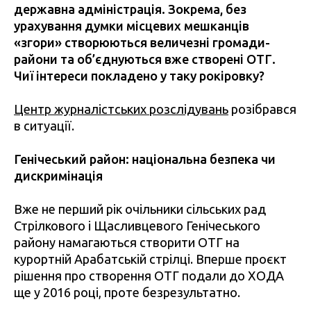
державна адміністрація. Зокрема, без
урахування думки місцевих мешканців
«згори» створюються величезні громади-
райони та об’єднуються вже створені ОТГ.
Чиї інтереси покладено у таку рокіровку?
Центр журналістських розслідувань
розібрався
в ситуації.
Генічеський район: національна безпека чи
дискримінація
Вже не перший рік очільники сільських рад
Стрілкового і Щасливцевого Генічеського
району намагаються створити ОТГ на
курортній Арабатській стрілці. Вперше проєкт
рішення про створення ОТГ подали до ХОДА
ще у 2016 році, проте безрезультатно.