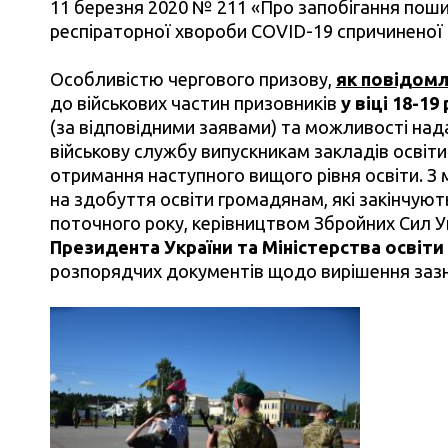
11 березня 2020 № 211 «Про запобігання поши
респіраторної хвороби СOVID-19 спричиненої
Особливістю чергового призову,
як повідомл
до військових частин призовників
у віці 18-19
(за відповідними заявами) та можливості над
військову службу випускникам закладів освіти
отримання наступного вищого рівня освіти. З
на здобуття освіти громадянам, які закінчують
поточного року, керівництвом Збройних Сил У
Президента України та Міністерства освіти 
розпорядчих документів щодо вирішення зазн