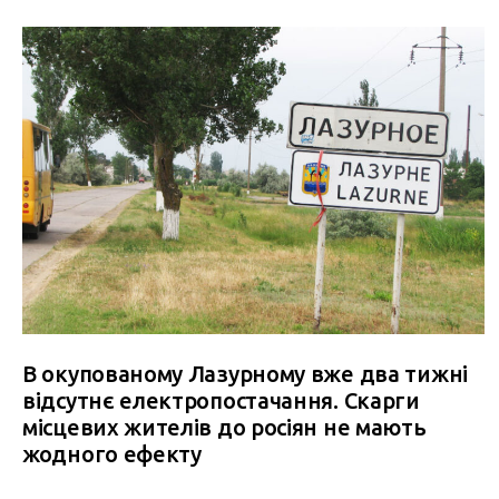
В окупованому Лазурному вже два тижні
відсутнє електропостачання. Скарги
місцевих жителів до росіян не мають
жодного ефекту