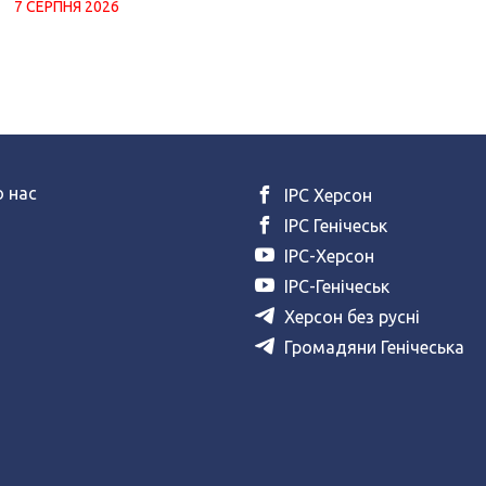
7 СЕРПНЯ 2026
 нас
ІРС Херсон
ІРС Генічеськ
ІРС-Херсон
ІРС-Генічеськ
Херсон без русні
Громадяни Генічеська