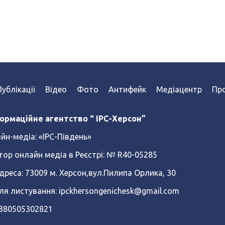
Публікації
Відео
Фото
Антифейк
Медіацентр
Про
ормаційне агентство “ IPC-Херсон”
йн-медіа:
«ІРС-Південь»
тор онлайн медіа в Реєстрі: № R40-05285
реса: 73009 м. Херсон,вул.Пилипа Орлика, 30
ля листування: ipckhersongenichesk@gmail.com
+380505302821