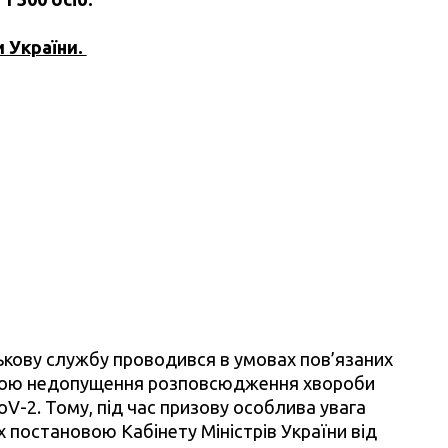
и України.
ькову службу проводився в умовах пов’язаних
метою недопущення розповсюдження хвороби
V-2. Тому, під час призову особлива увага
 постановою Кабінету Міністрів України від