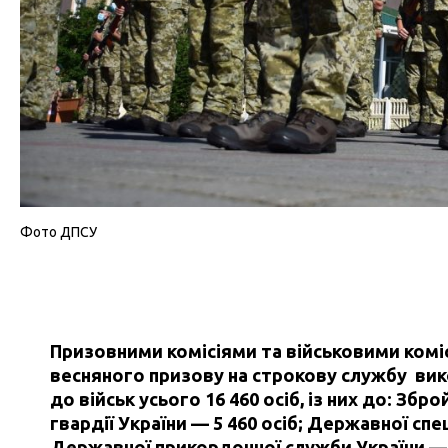
Фото ДПСУ
Призовними комісіями та військовими ком
весняного призову на строкову службу вик
до військ усього 16 460 осіб, із них до: Збр
гвардії України — 5 460 осіб; Державної спе
Державної прикордонної служби України — 1