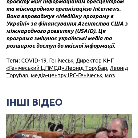
проєкту між Інформаційним пресцентром
та міжнародною організацією Internews.
Вона впроваджує «Медійну програму в
Україні» за фінансування Агентства США з
міжнародного розвитку (USAID). Ця
програма зміцнює українські медіа та
розширює доступ до якісної інформації.
Теги:
COVID-19
,
Генічеськ
,
Директор КНП
«Генічеський ЦПМСД» Леонід Торубар
,
Леонід
Торубар
,
медіа-центру IPC-Генічеськ
,
моз
ІНШІ ВІДЕО