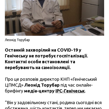
Леонід Торубар
Останній захворілий на
COVID-19 у
Генічеську не потребує госпіталізації.
Контактні особи встановлені та
перебувають на самоізоляції.
Про це розповів директор КНП «Генічеський
ЦПМСД»
Леонід Торубар
під час онлайн-
брифінгу
медіа-центру
IPC-Генічеськ
.
“Він у задовільному стані, родина сьогодні вся
обстежена, шість контактів, тепер ми чекаємо