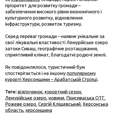
пріоритет для розвитку громади –
забезпечення високого рівня економічного і
культурного розвитку, відновлення
інфраструктури, розвиток туризму.
Серед переваг громади – наявне унікальне за
свої лікувальні властивості Лемурійське озеро
затоки Сиваш, географічне розташування,
сприятливий клімат, благодатні родючі землі.
Як повідомлялося, туристичний бум
спостерігається і на іншому
популярному
курорті Херсонщини – Арабатській Стрілці
.
Теги:
відпочинок
,
курортний сезон
,
Лемурійське озеро
,
новини
,
Присиваська ОТГ
,
Рожеве озеро
,
Сергій Кліщевський
,
Херсонська
область
,
херсонщина