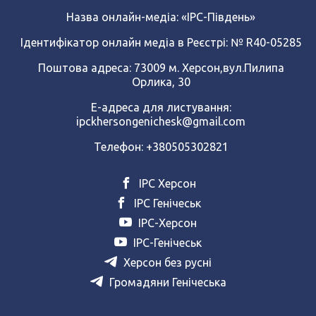
Назва онлайн-медіа:
«ІРС-Південь»
Ідентифікатор онлайн медіа в Реєстрі: № R40-05285
Поштова адреса: 73009 м. Херсон,вул.Пилипа
Орлика, 30
Е-адреса для листування:
ipckhersongenichesk@gmail.com
Телефон: +380505302821
ІРС Херсон
ІРС Генічеськ
ІРС-Херсон
ІРС-Генічеськ
Херсон без русні
Громадяни Генічеська