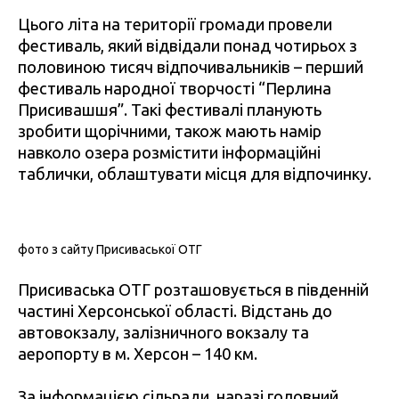
Цього літа на території громади провели
фестиваль, який відвідали понад чотирьох з
половиною тисяч відпочивальників – перший
фестиваль народної творчості “Перлина
Присивашшя”. Такі фестивалі планують
зробити щорічними, також мають намір
навколо озера розмістити інформаційні
таблички, облаштувати місця для відпочинку.
фото з сайту Присиваської ОТГ
Присиваська ОТГ розташовується в південній
частині Херсонської області. Відстань до
автовокзалу, залізничного вокзалу та
аеропорту в м. Херсон – 140 км.
За
інформацією
сільради, наразі головний