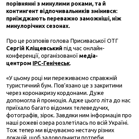
порівнянні з минулими роками, та й
контингент відпочивальників змінився:
приїжджають переважно заможніші, ніж
минулорічних сезонах.
Про це розповів голова Присиваської ОТГ
Сергій Кліщевський
під час онлайн-
конференції, організованої
медіа-
центром
IPC-Генічеськ
.
«У цьому році ми переживаємо справжній
туристичний бум. Пов’язано це з закритими
через коронакризу кордонами. Дуже
допомогла й промоція. Адже цього літа до нас
приїхало багато відомих телеведучих,
фотографів, зірок. Завдяки ним інформація про
наші рожеві озера розлетілась по всій Україні.
Тож тепер ми відчуваємо нестачу різних
локацій, щоб задовольнити потреби