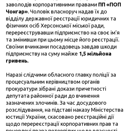
заволодів корпоративними правами
ПП «ПОП
Чонгар»
. Чоловік власноруч надав їх до
відділу державної реєстрації юридичних та
фізичних осіб Херсонської міської ради,
перереєструвавши підприємство на своє ім’я
та змінивши при цьому місце його реєстрації.
Своїми вчинками посадовець завдав шкоди
підприємству на суму майже
1,5 мільйона
гривень.
Наразі слідчими обласного главку поліції за
процесуальним керівництвом органів
прокуратури зібрані докази причетності
депутата районної ради до вчинення
зазначених злочинів. За час досудового
розслідування, на підставі наказу Міністерства
юстиції України, скасовано реєстраційні дії
щодо перереєстрації корпоративних прав та
поновлені права потерпілих щодо власності.