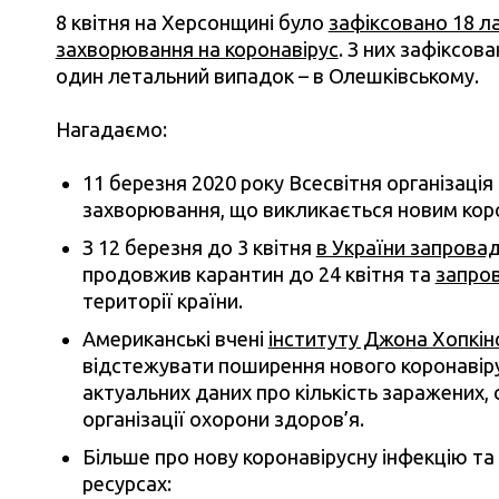
8 квітня на Херсонщині було
зафіксовано 18 л
захворювання на коронавірус
. З них зафіксов
один летальний випадок – в Олешківському.
Нагадаємо:
11 березня 2020 року Всесвітня організаці
захворювання, що викликається новим кор
З 12 березня до 3 квітня
в України запрова
продовжив карантин до 24 квітня та
запров
території країни.
Американські вчені
інституту Джона Хопкі
відстежувати поширення нового коронавіру
актуальних даних про кількість заражених, 
організації охорони здоров’я.
Більше про нову коронавірусну інфекцію та 
ресурсах: