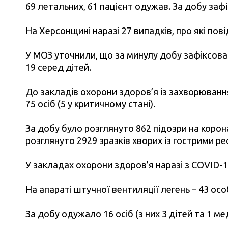
69 летальних, 61 пацієнт одужав. За добу заф
На Херсонщині наразі 27 випадків
, про які по
У МОЗ уточнили, що за минулу добу зафіксова
19 серед дітей.
До закладів охорони здоров’я із захворюванн
75 осіб (5 у критичному стані).
За добу було розглянуто 862 підозри на коро
розглянуто 2929 зразків хворих із гострими 
У закладах охорони здоров’я наразі з COVID-1
На апараті штучної вентиляції легень – 43 осо
За добу одужало 16 осіб (з них 3 дітей та 1 ме