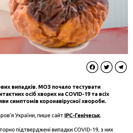
Facebook
Twitter
Telegra
нових випадків. МОЗ почало тестувати
нтактних осіб хворих на COVID-19 та всіх
яви симптомів коронавірусної хвороби.
ров’я України, пише сайт
ІРС-Генічеськ
.
раторно підтверджені випадки COVID-19, з них