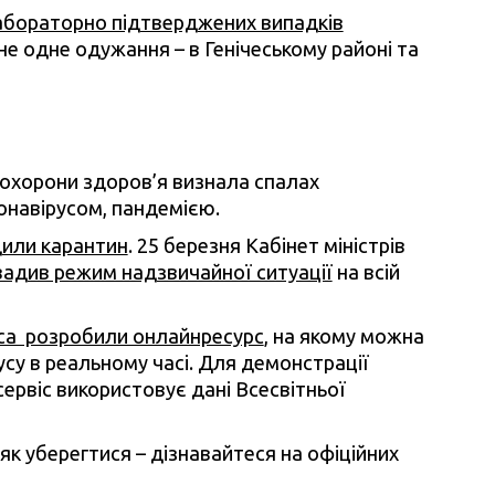
абораторно підтверджених випадків
ане одне одужання – в Генічеському районі та
я охорони здоров’я визнала спалах
онавірусом, пандемією.
дили карантин
. 25 березня Кабінет міністрів
адив режим надзвичайної ситуації
на всій
нса розробили онлайнресурс
, на якому можна
су в реальному часі. Для демонстрації
сервіс використовує дані Всесвітньої
як уберегтися – дізнавайтеся на офіційних