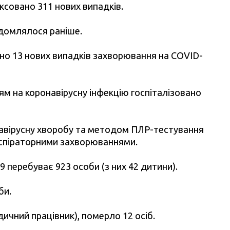
іксовано 311 нових випадків.
відомлялося раніше.
но 13 нових випадків захворювання на COVID-
ям на коронавірусну інфекцію госпіталізовано
навірусну хворобу та методом ПЛР-тестування
респіраторними захворюваннями.
9 перебуває 923 особи (з них 42 дитини).
би.
дичний працівник), померло 12 осіб.