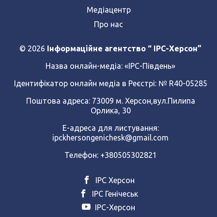
Медіацентр
Про нас
© 2026
Інформаційне агентство “ IPC-Херсон”
Назва онлайн-медіа:
«ІРС-Південь»
Ідентифікатор онлайн медіа в Реєстрі: № R40-05285
Поштова адреса: 73009 м. Херсон,вул.Пилипа
Орлика, 30
Е-адреса для листування:
ipckhersongenichesk@gmail.com
Телефон: +380505302821
ІРС Херсон
ІРС Генічеськ
ІРС-Херсон