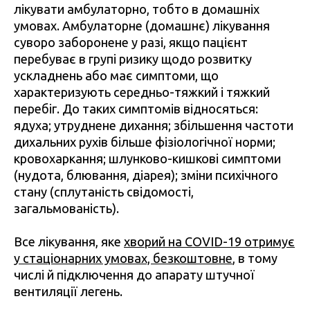
лікувати амбулаторно, тобто в домашніх
умовах. Амбулаторне (домашнє) лікування
суворо заборонене у разі, якщо пацієнт
перебуває в групі ризику щодо розвитку
ускладнень або має симптоми, що
характеризують середньо-тяжкий і тяжкий
перебіг. До таких симптомів відносяться:
ядуха; утруднене дихання; збільшення частоти
дихальних рухів більше фізіологічної норми;
кровохаркання; шлунково-кишкові симптоми
(нудота, блювання, діарея); зміни психічного
стану (сплутаність свідомості,
загальмованість).
Все лікування, яке
хворий на COVID-19 отримує
у стаціонарних умовах, безкоштовне
, в тому
числі й підключення до апарату штучної
вентиляції легень.