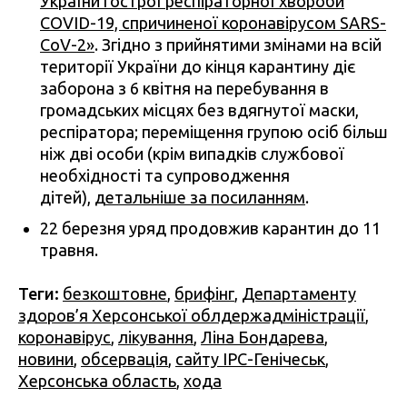
України гострої респіраторної хвороби
COVID-19, спричиненої коронавірусом SARS-
CoV-2»
. Згідно з прийнятими змінами на всій
території України до кінця карантину діє
заборона з 6 квітня на перебування в
громадських місцях без вдягнутої маски,
респіратора; переміщення групою осіб більш
ніж дві особи (крім випадків службової
необхідності та супроводження
дітей),
детальніше за посиланням
.
22 березня уряд продовжив карантин до 11
травня.
Теги:
безкоштовне
,
брифінг
,
Департаменту
здоров’я Херсонської облдержадміністрації
,
коронавірус
,
лікування
,
Ліна Бондарева
,
новини
,
обсервація
,
сайту ІРС-Генічеськ
,
Херсонська область
,
хода