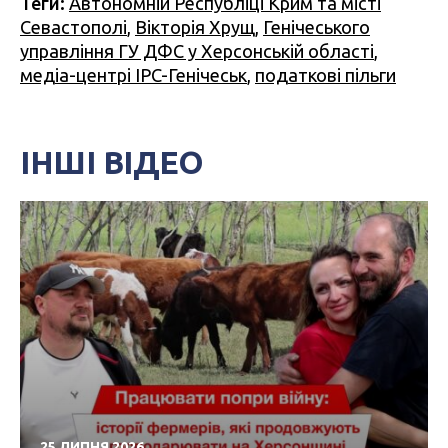
Теги:
Автономній Республіці Крим та місті
Севастополі
,
Вікторія Хрущ
,
Генічеського
управління ГУ ДФС у Херсонській області
,
медіа-центрі IPC-Генічеськ
,
податкові пільги
ІНШІ ВІДЕО
25 ЛИПНЯ 2026