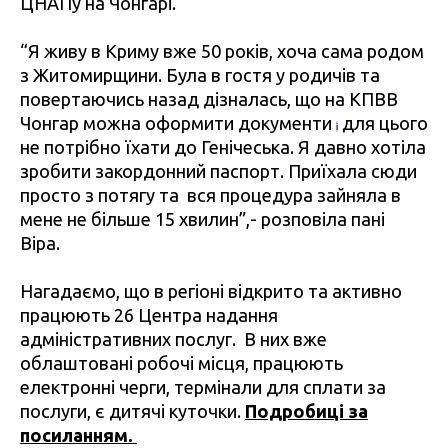
ЦНАПу на Чонгарі.
“Я живу в Криму вже 50 років, хоча сама родом
з Житомирщини. Була в гостя у родичів та
повертаючись назад дізналась, що на КПВВ
Чонгар можна оформити документи
для цього
і
не потрібно їхати до Генічеська. Я давно хотіла
зробити закордонний паспорт. Приїхала сюди
просто з потягу та вся процедура зайняла в
мене не більше 15 хвилин”,- розповіла пані
Віра.
Нагадаємо, що в регіоні відкрито та активно
працюють 26 Центра надання
адміністративних послуг. В них вже
облаштовані робочі місця, працюють
електронні черги, термінали для сплати за
послуги, є дитячі куточки.
Подробиці за
посиланням.