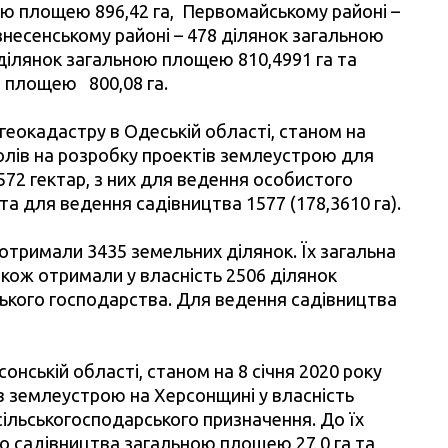
ою площею 896,42 га, Первомайському районі –
знесенському районі – 478 ділянок загальною
 ділянок загальною площею 810,4991 га та
ю площею 800,08 га.
еокадастру в Одеській області, станом на
олів на розробку проектів землеустрою для
72 гектар, з них для ведення особистого
та для ведення садівництва 1577 (178,3610 га).
отримали 3435 земельних ділянок. Їх загальна
акож отримали у власність 2506 ділянок
ського господарства. Для ведення садівництва
нській області, станом на 8 січня 2020 року
ів землеустрою на Херсонщині у власність
ільськогосподарського призначення. До їх
го садівництва загальною площею 27,0 га та