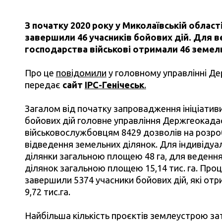
З початку 2020 року у Миколаївській облас
завершили 46 учасників бойових дій. Для 
господарства військові отримали 46 земел
Про це
повідомили
у головному управлінні Де
передає
сайт
ІРС-Генічеськ
.
Загалом від початку запровадження ініціатив
бойових дій головне управління Держгеокадас
військовослужбовцям 8429 дозволів на розро
відведення земельних ділянок. Для індивідуа
ділянки загальною площею 48 га, для ведення
ділянок загальною площею 15,14 тис. га. Про
завершили 5374 учасники бойових дій, які от
9,72 тис.га.
Найбільша кількість проєктів землеустрою за