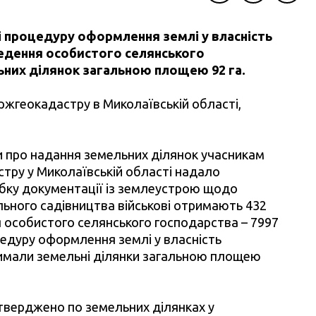
Facebook
Twitter
Telegra
ті процедуру оформлення землі у власність
ведення особистого селянського
ьних ділянок загальною площею 92 га.
ржгеокадастру в Миколаївській області,
и про надання земельних ділянок учасникам
тру у Миколаївській області надало
бку документації із землеустрою щодо
льного садівництва військові отримають 432
 особистого селянського господарства – 7997
цедуру оформлення землі у власність
римали земельні ділянки загальною площею
тверджено по земельних ділянках у