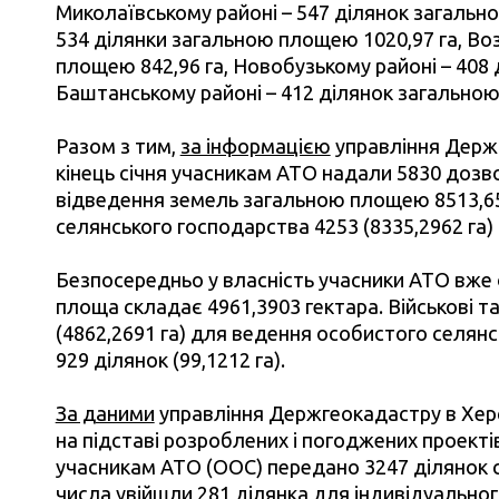
Миколаївському районі – 547 ділянок загальн
534 ділянки загальною площею 1020,97 га, Во
площею 842,96 га, Новобузькому районі – 408
Баштанському районі – 412 ділянок загально
Разом з тим,
за інформацією
управління Держг
кінець січня учасникам АТО надали 5830 дозв
відведення земель загальною площею 8513,65
селянського господарства 4253 (8335,2962 га) 
Безпосередньо у власність учасники АТО вже 
площа складає 4961,3903 гектара. Військові т
(4862,2691 га) для ведення особистого селян
929 ділянок (99,1212 га).
За даними
управління Держгеокадастру в Херсо
на підставі розроблених і погоджених проект
учасникам АТО (ООС) передано 3247 ділянок с
числа увійшли 281 ділянка для індивідуально