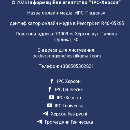
© 2026
Інформаційне агентство “ IPC-Херсон”
Назва онлайн-медіа:
«ІРС-Південь»
Ідентифікатор онлайн медіа в Реєстрі: № R40-05285
Поштова адреса: 73009 м. Херсон,вул.Пилипа
Орлика, 30
Е-адреса для листування:
ipckhersongenichesk@gmail.com
Телефон: +380505302821
ІРС Херсон
ІРС Генічеськ
ІРС-Херсон
ІРС-Генічеськ
Херсон без русні
Громадяни Генічеська