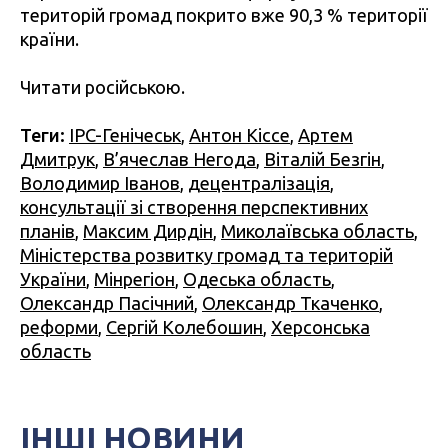
територій громад покрито вже 90,3 % території
країни.
Читати російською.
Теги:
IPC-Генічеськ
,
Антон Кіссе
,
Артем
Дмитрук
,
В’ячеслав Негода
,
Віталій Безгін
,
Володимир Іванов
,
децентралізація
,
консультації зі створення перспективних
планів
,
Максим Дирдін
,
Миколаївська область
,
Міністерства розвитку громад та територій
України
,
Мінрегіон
,
Одеська область
,
Олександр Пасічний
,
Олександр Ткаченко
,
реформи
,
Сергій Колебошин
,
Херсонська
область
ІНШІ НОВИНИ