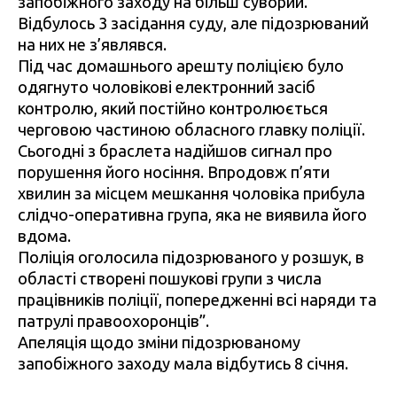
запобіжного заходу на більш суворий.
Відбулось 3 засідання суду, але підозрюваний
на них не з’являвся.
Під час домашнього арешту поліцією було
одягнуто чоловікові електронний засіб
контролю, який постійно контролюється
черговою частиною обласного главку поліції.
Сьогодні з браслета надійшов сигнал про
порушення його носіння. Впродовж п’яти
хвилин за місцем мешкання чоловіка прибула
слідчо-оперативна група, яка не виявила його
вдома.
Поліція оголосила підозрюваного у розшук, в
області створені пошукові групи з числа
працівників поліції, попередженні всі наряди та
патрулі правоохоронців”.
Апеляція щодо зміни підозрюваному
запобіжного заходу мала відбутись 8 січня.