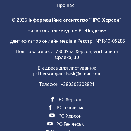
Про нас
© 2026
Інформаційне агентство “ IPC-Херсон”
Назва онлайн-медіа:
«ІРС-Південь»
Ідентифікатор онлайн медіа в Реєстрі: № R40-05285
Поштова адреса: 73009 м. Херсон,вул.Пилипа
Орлика, 30
Е-адреса для листування:
ipckhersongenichesk@gmail.com
Телефон: +380505302821
ІРС Херсон
ІРС Генічеськ
ІРС-Херсон
ІРС-Генічеськ