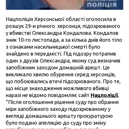
Нацполіція Херсонської області оголосила в
розшук 29-и річного херсонця, підозрюваного
у вбивстві Олександра Кондалова. Кондалов
зник 10-го листопада, а за кілька днів його тіло
з ознаками насильницької смерті було
знайдено в передмісті. Під підозру потрапив
один з друзів Олександра, якому суд визначив
запобіжним заходом домашній арешт. Це
викликало хвилю обурення серед херсонців,
що побоювались втечі підозрюваного. Про те,
що місце знаходження можливого вбивці
наразі не відомо повідомляє сайт
Нацполіції
.
“Після оголошення рішення суду про обрання
міри запобіжного заходу підозрюваному у
вигляді домашнього арешту прокуратурою
було подано апеляцію до суду про зміну