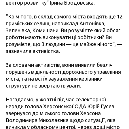
вектор розвитку” Ірина Бродовська.
“Крім того, в склад самого міста входять ще 12
приміських селищ, наприклад Антонівка,
Зеленівка, Комишани. Ви розумієте який обсяг
роботи мають виконувати ці робітники? Ви
розумієте, що 3 людини — це майже нічого”, —
зазначила активістка.
За словами активістів, вони виявили безліч
порушень в діяльності дорожнього управління
міста, та на всі їх зауваження керівники
структури не звертають уваги.
Нагадаємо
, у жовтні під час селекторної
наради голова Херсонської ОДА Юрій Гусєв
звернувся до міського голови Херсона
Володимира Миколаєнка щодо ситуації, яка
виникла у обласному центрі. Через дощі місто