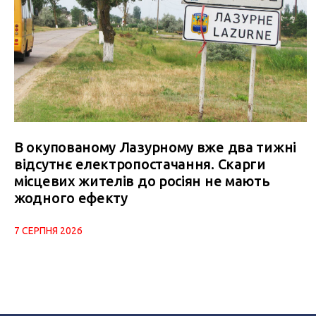
В окупованому Лазурному вже два тижні
відсутнє електропостачання. Скарги
місцевих жителів до росіян не мають
жодного ефекту
7 СЕРПНЯ 2026