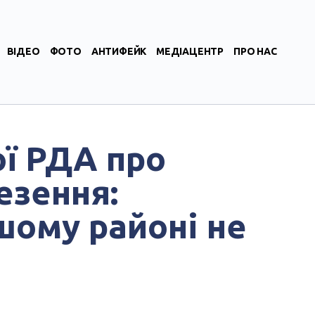
ВІДЕО
ФОТО
АНТИФЕЙК
МЕДІАЦЕНТР
ПРО НАС
ої РДА про
езення:
шому районі не