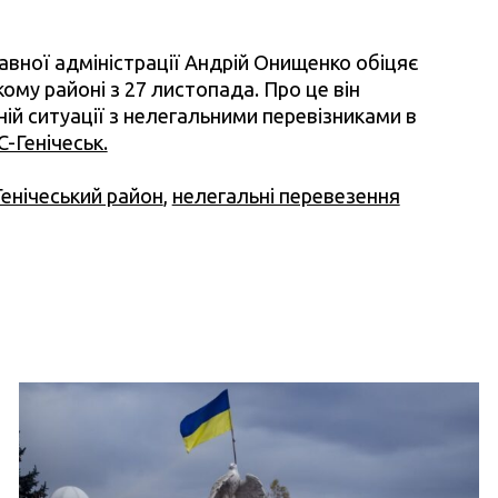
жавної адміністрації Андрій Онищенко обіцяє
кому районі з 27 листопада. Про це він
ній ситуації з нелегальними перевізниками в
C-Генічеськ.
Генічеський район
,
нелегальні перевезення