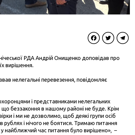
Facebook
Twitter
Telegra
енічеської РДА Андрій Онищенко доповідав про
їх вирішення.
звав нелегальні перевезення, повідомляє
охоронцями і представниками нелегальних
, що беззаконня в нашому районі не буде. Крім
ірки і ми не дозволимо, щоб деякі групи осіб
 рублях і нічого не боятися. Тримаю питання
 у найближчий час питання було вирішено», –