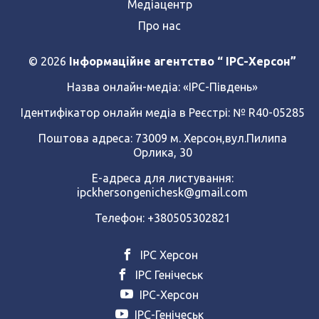
Медіацентр
Про нас
© 2026
Інформаційне агентство “ IPC-Херсон”
Назва онлайн-медіа:
«ІРС-Південь»
Ідентифікатор онлайн медіа в Реєстрі: № R40-05285
Поштова адреса: 73009 м. Херсон,вул.Пилипа
Орлика, 30
Е-адреса для листування:
ipckhersongenichesk@gmail.com
Телефон: +380505302821
ІРС Херсон
ІРС Генічеськ
ІРС-Херсон
ІРС-Генічеськ