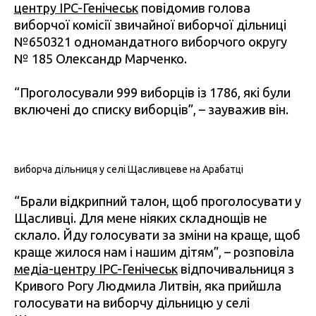
центру IPC-Генічеськ
повідомив голова
виборчої комісії звичайної виборчої дільниці
№650321 одномандатного виборчого округу
№ 185 Олександр Марченко.
“Проголосували 999 виборців із 1786, які були
включені до списку виборців”, – зауважив він.
виборча дільниця у селі Щасливцеве на Арабатці
“Брали відкрипний талон, щоб проголосувати у
Щасливці. Для мене ніяких складнощів не
склало. Йду голосувати за зміни на краще, щоб
краще жилося нам і нашим дітям”, – розповіла
медіа-центру IPC-Генічеськ
відпочивальниця з
Кривого Рогу Людмила Литвін, яка прийшла
голосувати на виборчу дільницю у селі