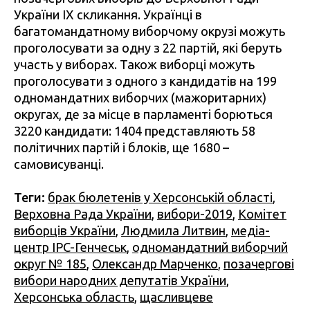
України IX скликання. Українці в
багатомандатному виборчому окрузі можуть
проголосувати за одну з 22 партій, які беруть
участь у виборах. Також виборці можуть
проголосувати з одного з кандидатів на 199
одномандатних виборчих (мажоритарних)
округах, де за місце в парламенті борються
3220 кандидати: 1404 представляють 58
політичних партій і блоків, ще 1680 –
самовисуванці.
Теги:
брак бюлетенів у Херсонській області
,
Верховна Рада України
,
вибори-2019
,
Комітет
виборців України
,
Людмила Литвин
,
медіа-
центр IPC-Генчеськ
,
одномандатний виборчий
округ № 185
,
Олександр Марченко
,
позачергові
вибори народних депутатів України
,
Херсонська область
,
щасливцеве