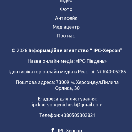
Відео
Фото
Антифейк
Медіацентр
Про нас
© 2026
Інформаційне агентство “ IPC-Херсон”
Назва онлайн-медіа:
«ІРС-Південь»
Ідентифікатор онлайн медіа в Реєстрі: № R40-05285
Поштова адреса: 73009 м. Херсон,вул.Пилипа
Орлика, 30
Е-адреса для листування:
ipckhersongenichesk@gmail.com
Телефон: +380505302821
ІРС Херсон