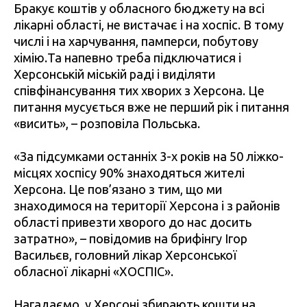
Бракує коштів у обласного бюджету на всі
лікарні області, не вистачає і на хоспіс. В тому
числі і на харчування, памперси, побутову
хімію.Та напевно треба підключатися і
Херсонській міській раді і виділяти
співфінансування тих хворих з Херсона. Це
питання мусується вже не перший рік і питання
«висить», – розповіла Польська.
«За підсумками останніх 3-х років на 50 ліжко-
місцях хоспісу 90% знаходяться жителі
Херсона. Це пов’язано з тим, що ми
знаходимося на території Херсона і з районів
області привезти хворого до нас досить
затратно», – повідомив на брифінгу Ігор
Васильєв, головний лікар Херсонської
обласної лікарні «ХОСПІС».
Нагадаємо, у Херсоні
збирають кошти
на