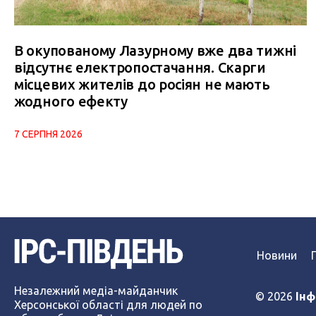
В окупованому Лазурному вже два тижні
відсутнє електропостачання. Скарги
місцевих жителів до росіян не мають
жодного ефекту
7 СЕРПНЯ 2026
Новини
Незалежний медіа-майданчик
© 2026
Інф
Херсонської області для людей по