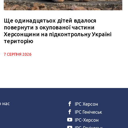
Ще одинадцятьох дітей вдалося
повернути з окупованої частини
Херсонщини на підконтрольну Україні
територію
7 СЕРПНЯ 2026
 нас
ІРС Херсон
ІРС Генічеськ
ІРС-Херсон
ІРС-Генічеськ