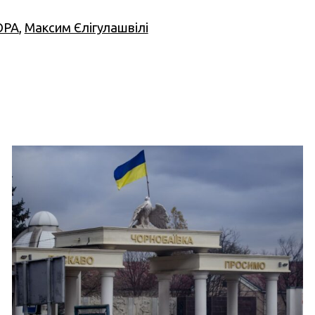
ОРА
,
Максим Єлігулашвілі