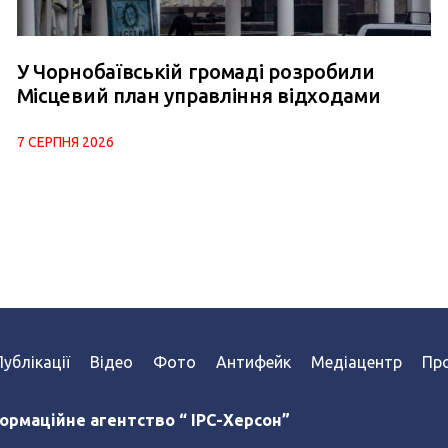
У Чорнобаївській громаді розробили
Місцевий план управління відходами
7 СЕРПНЯ 2026
Публікації
Відео
Фото
Антифейк
Медіацентр
Про
ормаційне агентство “ IPC-Херсон”