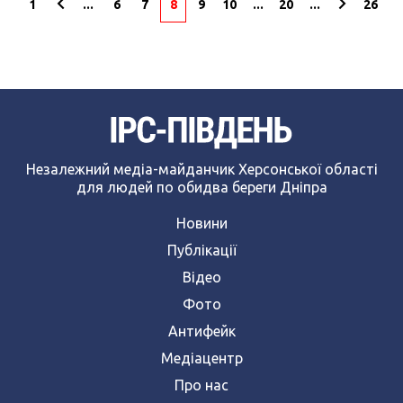
1
...
6
7
8
9
10
...
20
...
26
Незалежний медіа-майданчик Херсонської області
для людей по обидва береги Дніпра
Новини
Публікації
Відео
Фото
Антифейк
Медіацентр
Про нас