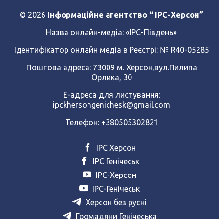
© 2026
Інформаційне агентство “ IPC-Херсон”
Назва онлайн-медіа:
«ІРС-Південь»
Ідентифікатор онлайн медіа в Реєстрі: № R40-05285
Поштова адреса: 73009 м. Херсон,вул.Пилипа
Орлика, 30
Е-адреса для листування:
ipckhersongenichesk@gmail.com
Телефон: +380505302821
ІРС Херсон
ІРС Генічеськ
ІРС-Херсон
ІРС-Генічеськ
Херсон без русні
Громадяни Генічеська