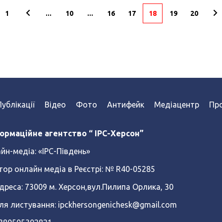
1
...
10
...
16
17
18
19
20
Публікації
Відео
Фото
Антифейк
Медіацентр
Про
ормаційне агентство “ IPC-Херсон”
йн-медіа:
«ІРС-Південь»
тор онлайн медіа в Реєстрі: № R40-05285
реса: 73009 м. Херсон,вул.Пилипа Орлика, 30
ля листування: ipckhersongenichesk@gmail.com