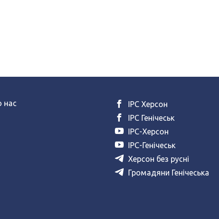
 нас
ІРС Херсон
ІРС Генічеськ
ІРС-Херсон
ІРС-Генічеськ
Херсон без русні
Громадяни Генічеська