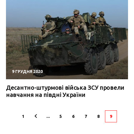
9 ГРУДНЯ 2020
Десантно-штурмові війська ЗСУ провели
навчання на півдні України
1
...
5
6
7
8
9