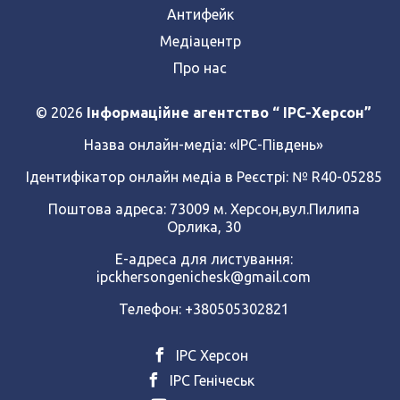
Антифейк
Медіацентр
Про нас
© 2026
Інформаційне агентство “ IPC-Херсон”
Назва онлайн-медіа:
«ІРС-Південь»
Ідентифікатор онлайн медіа в Реєстрі: № R40-05285
Поштова адреса: 73009 м. Херсон,вул.Пилипа
Орлика, 30
Е-адреса для листування:
ipckhersongenichesk@gmail.com
Телефон: +380505302821
ІРС Херсон
ІРС Генічеськ