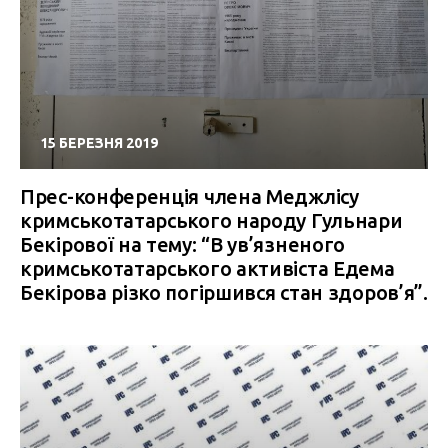
15 БЕРЕЗНЯ 2019
Прес-конференція члена Меджлісу
кримськотатарського народу Гульнари
Бекірової на тему: “В ув’язненого
кримськотатарського активіста Едема
Бекірова різко погіршився стан здоров’я”.