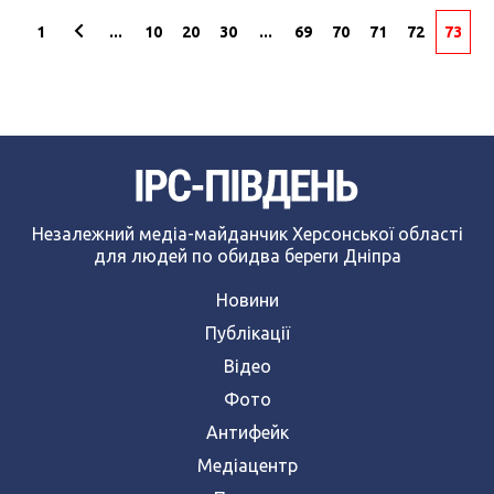
1
...
10
20
30
...
69
70
71
72
73
Незалежний медіа-майданчик Херсонської області
для людей по обидва береги Дніпра
Новини
Публікації
Відео
Фото
Антифейк
Медіацентр