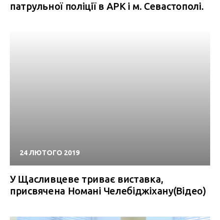
патрульної поліції в АРК і м. Севастополі.
24 ЛЮТОГО 2019
У Щасливцеве триває виставка,
присвячена Номані Челебіджіхану(Відео)