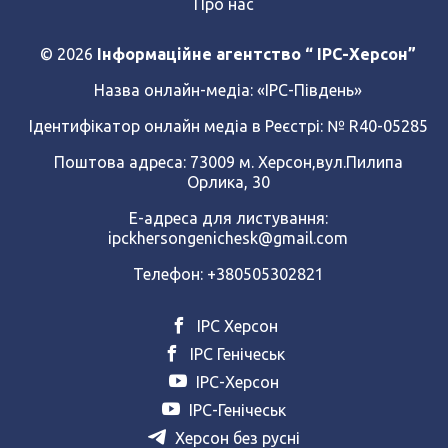
Про нас
© 2026
Інформаційне агентство “ IPC-Херсон”
Назва онлайн-медіа:
«ІРС-Південь»
Ідентифікатор онлайн медіа в Реєстрі: № R40-05285
Поштова адреса: 73009 м. Херсон,вул.Пилипа
Орлика, 30
Е-адреса для листування:
ipckhersongenichesk@gmail.com
Телефон: +380505302821
ІРС Херсон
ІРС Генічеськ
ІРС-Херсон
ІРС-Генічеськ
Херсон без русні