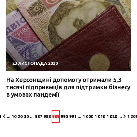
23 ЛИСТОПАДА 2020
На Херсонщині допомогу отримали 5,3
тисячі підприємців для підтримки бізнесу
в умовах пандемії
1
...
10
20
30
...
987
988
989
990
991
...
1 000
1 010
1 020
...
1 20