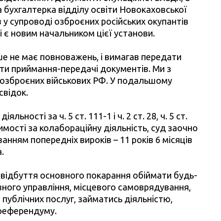
а бухгалтерка відділу освіти Новокаховської
ов у супроводі озброєних російських окупантів
ні є новим начальником цієї установи.
ьше не має повноважень, і вимагав передати
 акти приймання-передачі документів. Ми з
 озброєних військових РФ. У подальшому
свідок.
ьності за ч. 5 ст. 111-1 і ч. 2 ст. 28, ч. 5 ст.
димості за колабораційну діяльність, суд заочно
анням попередніх вироків – 11 років 6 місяців
.
я відбуття основного покарання обіймати будь-
ного управління, місцевого самоврядування,
публічних послуг, займатись діяльністю,
 референдуму.