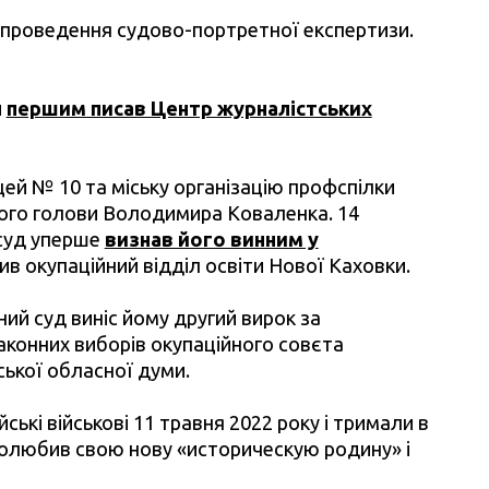
а проведення судово-портретної експертизи.
и
першим писав Центр журналістських
ей № 10 та міську організацію профспілки
ського голови Володимира Коваленка. 14
 суд уперше
визнав його винним у
лив окупаційний відділ освіти Нової Каховки.
ий суд виніс йому другий вирок за
аконних виборів окупаційного совєта
ської обласної думи.
ські військові 11 травня 2022 року і тримали в
 полюбив свою нову «историческую родину» і