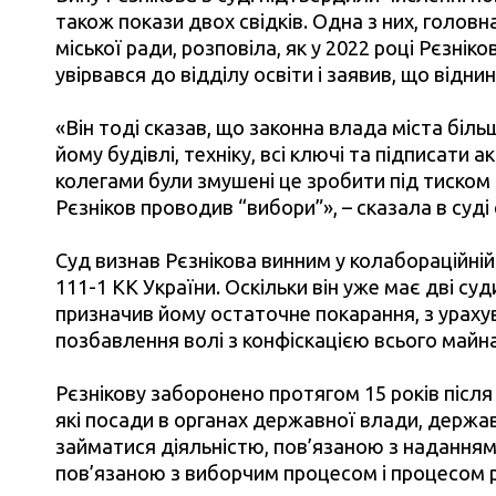
також покази двох свідків. Одна з них, головн
міської ради, розповіла, як у 2022 році Рєзнік
увірвався до відділу освіти і заявив, що відни
«Він тоді сказав, що законна влада міста біл
йому будівлі, техніку, всі ключі та підписати
колегами були змушені це зробити під тиском
Рєзніков проводив “вибори”», – сказала в суді 
Суд визнав Рєзнікова винним у колабораційній діял
111-1 КК України. Оскільки він уже має дві су
призначив йому остаточне покарання, з урахув
позбавлення волі з конфіскацією всього майна
Рєзнікову заборонено протягом 15 років післ
які посади в
органах державної влади, держав
займатися діяльністю, пов’язаною з наданням 
пов’язаною з виборчим процесом і процесом