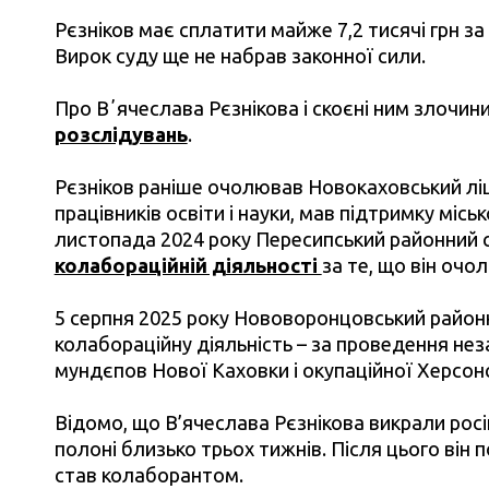
Рєзніков має сплатити майже 7,2 тисячі грн з
Вирок суду ще не набрав законної сили.
Про Вʼячеслава Рєзнікова і скоєні ним злочин
розслідувань
.
Рєзніков раніше очолював Новокаховський ліц
працівників освіти і науки, мав підтримку мі
листопада 2024 року Пересипський районний
колабораційній діяльності
за те, що він очо
5 серпня 2025 року Нововоронцовський районн
колабораційну діяльність – за проведення нез
мундєпов Нової Каховки і окупаційної Херсон
Відомо, що В’ячеслава Рєзнікова викрали росій
полоні близько трьох тижнів. Після цього він
став колаборантом.