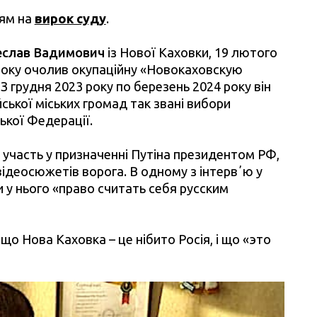
ям на
вирок суду
.
еслав Вадимович
із Нової Каховки, 19 лютого
 року очолив окупаційну «Новокаховскую
грудня 2023 року по березень 2024 року він
ської міських громад так звані вибори
ької Федерації.
 участь у призначенні Путіна президентом РФ,
відеосюжетів ворога. В одному з інтервʼю у
и у нього «право считать себя русским
що Нова Каховка – це нібито Росія, і що «это