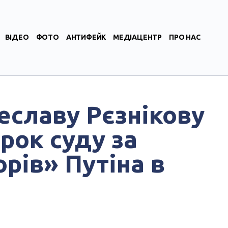
ВІДЕО
ФОТО
АНТИФЕЙК
МЕДІАЦЕНТР
ПРО НАС
еславу Рєзнікову
рок суду за
рів» Путіна в