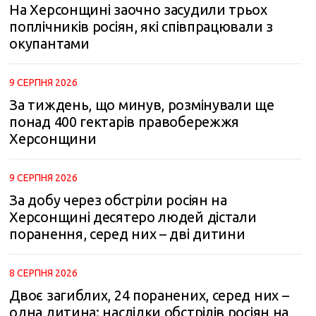
На Херсонщині заочно засудили трьох
поплічників росіян, які співпрацювали з
окупантами
9 СЕРПНЯ 2026
За тиждень, що минув, розмінували ще
понад 400 гектарів правобережжя
Херсонщини
9 СЕРПНЯ 2026
За добу через обстріли росіян на
Херсонщині десятеро людей дістали
поранення, серед них – дві дитини
8 СЕРПНЯ 2026
Двоє загиблих, 24 поранених, серед них –
одна дитина: наслідки обстрілів росіян на