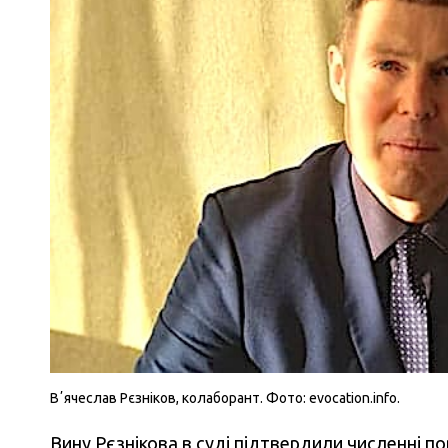
Вʼячеслав Рєзніков, колаборант. Фото: evocation.info.
Вину Рєзнікова в суді підтвердили численні п