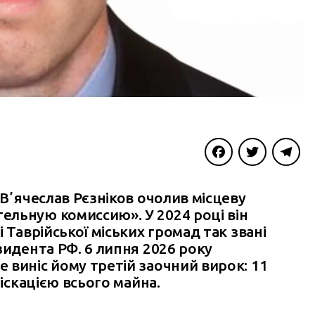
Facebook
Twitter
Telegra
 Вʼячеслав Рєзніков очолив місцеву
льную комиссию». У 2024 році він
 Таврійської міських громад так звані
зидента РФ. 6 липня 2026 року
 виніс йому третій заочний вирок: 11
фіскацією всього майна.