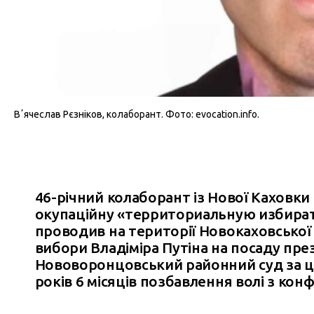
Вʼячеслав Рєзніков, колаборант. Фото: evocation.info.
46-річний колаборант із Нової Каховки
окупаційну «территориальную избирате
проводив на території Новокаховської і
вибори Владіміра Путіна на посаду пре
Нововоронцовський районний суд за це
років 6 місяців позбавлення волі з кон