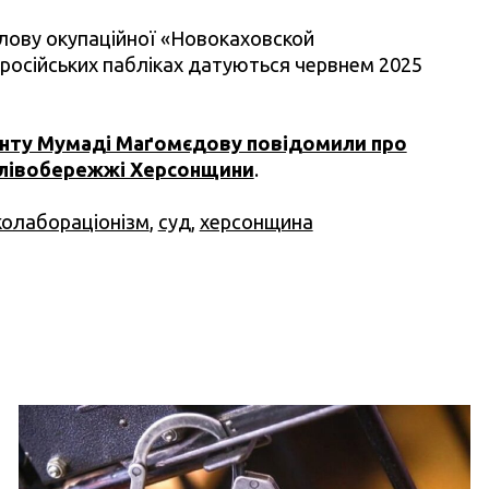
олову окупаційної «Новокаховской
російських пабліках датуються червнем 2025
анту Мумаді Маґомєдову повідомили про
а лівобережжі Херсонщини
.
колабораціонізм
,
суд
,
херсонщина