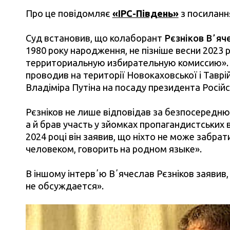
Про це повідомляє
«ІРС-Південь»
з посиланн
Суд встановив, що колаборант
Рєзніков Вʼяч
1980 року народження, не пізніше весни 2023
территориальную избирательную комиссию». З 
проводив на території Новокаховської і Таврій
Владіміра Путіна на посаду президента Російс
Рєзніков не лише відповідав за безпосередню
а й брав участь у зйомках пропагандистських 
2024 році він заявив, що ніхто не може забрат
человеком, говорить на родном языке».
В іншому інтервʼю Вʼячеслав Рєзніков заявив, 
не обсуждается».