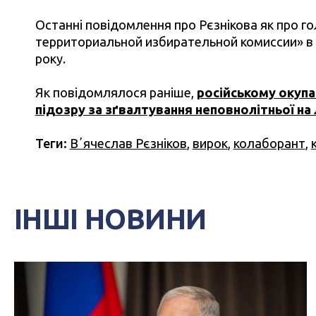
Останні повідомлення про Рєзнікова як про г
территориальной избирательной комиссии» в 
року.
Як повідомлялося раніше,
російському окуп
підозру за зґвалтування неповнолітньої н
Теги:
Вʼячеслав Рєзніков
,
вирок
,
колаборант
,
ІНШІ НОВИНИ