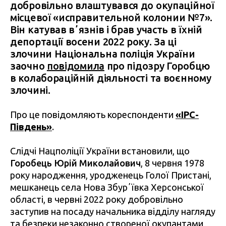
добровільно влаштувався до окупаційної
місцевої «исправительной колонии №7».
Він катував вʼязнів і брав участь в їхній
депортації восени 2022 року. За ці
злочини Національна поліція України
заочно
повідомила
про підозру Горобцю
в колабораційній діяльності та воєнному
злочині.
Про це повідомляють кореспонденти
«ІРС-
Південь»
.
Слідчі Нацполіції України встановили, що
Горобець Юрій Миколайович
, 8 червня 1978
року народження, уродженець Голої Пристані,
мешканець села Нова Збурʼївка Херсонської
області, в червні 2022 року добровільно
заступив на посаду начальника відділу нагляду
та безпеки незаконно створеної окупантами