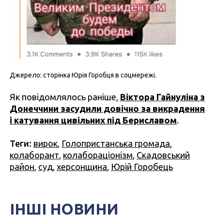
Джерело: сторінка Юрія Горобця в соцмережі.
Як повідомлялось раніше,
Віктора Гайнуліна з
Донеччини засудили довічно за викрадення
і катування цивільних під Бериславом
.
Теги:
вирок
,
Голопристанська громада
,
колаборант
,
колабораціонізм
,
Скадовський
район
,
суд
,
херсонщина
,
Юрій Горобець
ІНШІ НОВИНИ