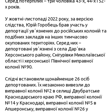
Серед потерпілих – три чоловіка 43-х, 44-х і 52-
х років.
У жовтні-листопаді 2022 року, за версією
слідства, Юрій Горобець брав участь у
депортації увʼязнених до російських колоній та
подібних закладів на інших тимчасово
окупованих територіях. Серед них –
депортовані увʼязнені з села Дарʼвка
Херсонського району, Снігурівки Миколаївської
області і херсонської Північної виправної
колонії №90.
Слідчі встановили щонайменше 26 осіб
депортованих. Їх незаконно вивезли до
виправної колонії №2 в селищі Двубратське
Краснодарського краю РФ, виправної колонії
№14 у Краснодарі, виправної колонії №5 в
Апшеронську, виправної колонії №26 у