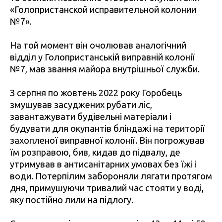
«Голопристанской исправительной колонии
№7».
На той момент він очолював аналогічний
відділ у Голопристанській виправній колонії
№7, мав звання майора внутрішньої служби.
З серпня по жовтень 2022 року Горобець
змушував засуджених рубати ліс,
завантажувати будівельні матеріали і
будувати для окупантів бліндажі на території
захопленої виправної колонії. Він погрожував
їм розправою, бив, кидав до підвалу, де
утримував в антисанітарних умовах без їжі і
води. Потерпілим забороняли лягати протягом
дня, примушуючи тривалий час стояти у воді,
яку постійно лили на підлогу.