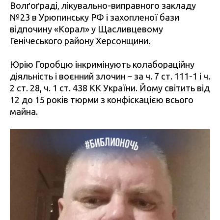
Волґоґраді, лікувально-виправного закладу
№23 в Урюпинську РФ і захопленої бази
відпочину «Корал» у Щасливцевому
Генічеського району Херсонщини.
Юрію Горобцю інкримінують колабораційну
діяльність і воєнний злочин – за ч. 7 ст. 111-1 і ч.
2 ст. 28, ч. 1 ст. 438 КК України. Йому світить від
12 до 15 років тюрми з конфіскацією всього
майна.