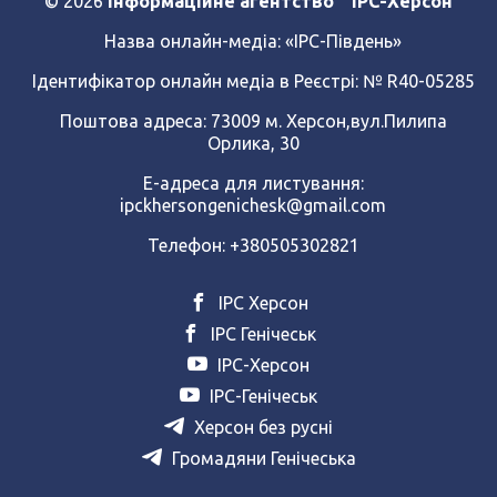
© 2026
Інформаційне агентство “ IPC-Херсон”
Назва онлайн-медіа:
«ІРС-Південь»
Ідентифікатор онлайн медіа в Реєстрі: № R40-05285
Поштова адреса: 73009 м. Херсон,вул.Пилипа
Орлика, 30
Е-адреса для листування:
ipckhersongenichesk@gmail.com
Телефон: +380505302821
ІРС Херсон
ІРС Генічеськ
ІРС-Херсон
ІРС-Генічеськ
Херсон без русні
Громадяни Генічеська