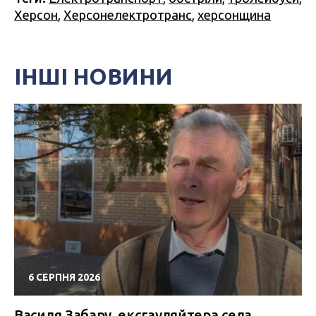
Херсон
,
Херсонелектротранс
,
херсонщина
ІНШІ НОВИНИ
6 СЕРПНЯ 2026
Василя Забару, ексгауляйтера села