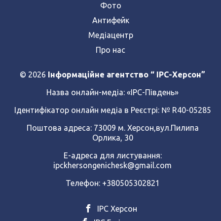
Фото
Антифейк
Медіацентр
Про нас
© 2026
Інформаційне агентство “ IPC-Херсон”
Назва онлайн-медіа:
«ІРС-Південь»
Ідентифікатор онлайн медіа в Реєстрі: № R40-05285
Поштова адреса: 73009 м. Херсон,вул.Пилипа
Орлика, 30
Е-адреса для листування:
ipckhersongenichesk@gmail.com
Телефон: +380505302821
ІРС Херсон