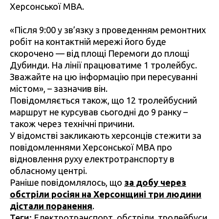
Херсонської МВА.
«Після 9:00 у зв’язку з проведенням ремонтних
робіт на контактній мережі його буде
скорочено — від площі Перемоги до площі
Дубинди. На лінії працюватиме 1 тролейбус.
Зважайте на цю інформацію при пересуванні
містом», – зазначив він.
Повідомляється також, що 12 тролейбусний
маршрут не курсував сьогодні до 9 ранку –
також через технічні причини.
У відомстві закликають херсонців стежити за
повідомленнями Херсонської МВА про
відновлення руху електротранспорту в
обласному центрі.
Раніше повідомлялось, що
за добу через
обстріли росіян на Херсонщині три людини
дістали поранення
.
Теги:
Електротранспорт
,
обстріли
,
тролейбуси
,