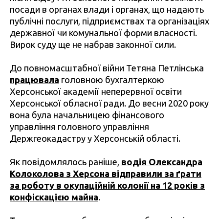
посади в органах влади і органах, що надають
публічні послуги, підприємствах та організаціях
державної чи комунальної форми власності.
Вирок суду ще не набрав законної сили.
До повномасштабної війни Тетяна Петлінська
працювала
головною бухгалтеркою
Херсонської академії неперервної освіти
Херсонської обласної ради. До весни 2020 року
вона була начальницею фінансового
управління головного управління
Держгеокадастру у Херсонській області.
Як повідомлялось раніше,
водія Олександра
Колоколова з Херсона відправили за ґрати
за роботу в окупаційній колонії на 12 років з
конфіскацією майна
.