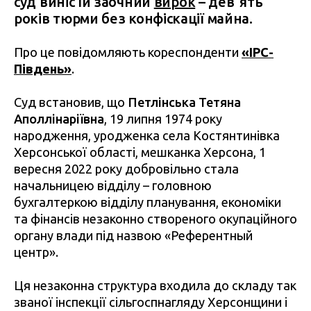
суд виніс їй заочний
вирок
– девʼять
років тюрми без конфіскації майна.
Про це повідомляють кореспонденти
«ІРС-
Південь»
.
Суд встановив, що
Петлінська Тетяна
Аполлінаріївна
, 19 липня 1974 року
народження, уродженка села Костянтинівка
Херсонської області, мешканка Херсона, 1
вересня 2022 року добровільно стала
начальницею відділу – головною
бухгалтеркою відділу планування, економіки
та фінансів незаконно створеного окупаційного
органу влади під назвою «Референтный
центр».
Ця незаконна структура входила до складу так
званої інспекції сільгоспнагляду Херсонщини і