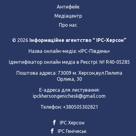
Антифейк
Медіацентр
Про нас
© 2026
Інформаційне агентство “ IPC-Херсон”
Назва онлайн-медіа:
«ІРС-Південь»
Ідентифікатор онлайн медіа в Реєстрі: № R40-05285
Поштова адреса: 73009 м. Херсон,вул.Пилипа
Орлика, 30
Е-адреса для листування:
ipckhersongenichesk@gmail.com
Телефон: +380505302821
ІРС Херсон
ІРС Генічеськ