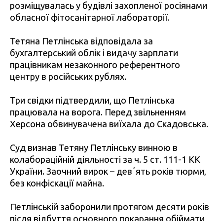
розміщувалась у будівлі захопленої росіянами
обласної фітосанітарної лабораторії.
Тетяна Петлінська відповідала за
бухгалтерський облік і видачу зарплати
працівникам незаконного референтного
центру в російських рублях.
Три свідки підтвердили, що Петлінська
працювала на ворога. Перед звільненням
Херсона обвинувачена виїхала до Скадовська.
Суд визнав Тетяну Петлінську винною в
колабораційній діяльності за ч. 5 ст. 111-1 КК
України. Заочний вирок – девʼять років тюрми,
без конфіскації майна.
Петлінській заборонили протягом десяти років
після відбуття основного покарання обіймати