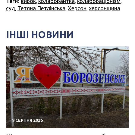
Теги:
вирок
,
колаборантка
,
колабораціонізм
,
суд
,
Тетяна Петлінська
,
Херсон
,
херсонщина
ІНШІ НОВИНИ
9 СЕРПНЯ 2026