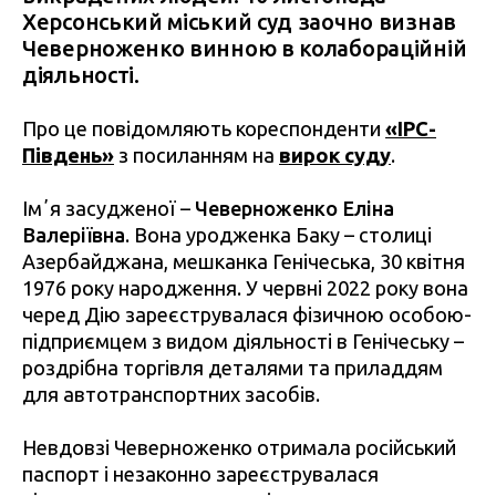
Херсонський міський суд заочно визнав
Чеверноженко винною в колабораційній
діяльності.
Про це повідомляють кореспонденти
«ІРС-
Південь»
з посиланням на
вирок суду
.
Імʼя засудженої –
Чеверноженко Еліна
Валеріївна
. Вона уродженка Баку – столиці
Азербайджана, мешканка Генічеська, 30 квітня
1976 року народження. У червні 2022 року вона
черед Дію зареєструвалася фізичною особою-
підприємцем з видом діяльності в Генічеську –
роздрібна торгівля деталями та приладдям
для автотранспортних засобів.
Невдовзі Чеверноженко отримала російський
паспорт і незаконно зареєструвалася