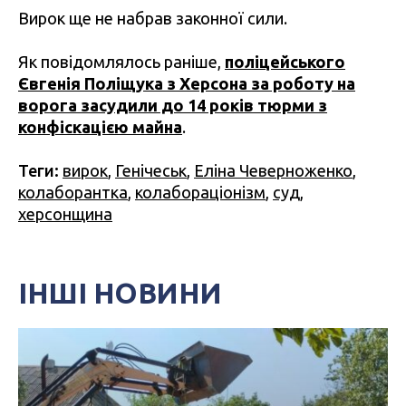
Вирок ще не набрав законної сили.
Як повідомлялось раніше,
поліцейського
Євгенія Поліщука з Херсона за роботу на
ворога засудили до 14 років тюрми з
конфіскацією майна
.
Теги:
вирок
,
Генічеськ
,
Еліна Чеверноженко
,
колаборантка
,
колабораціонізм
,
суд
,
херсонщина
ІНШІ НОВИНИ