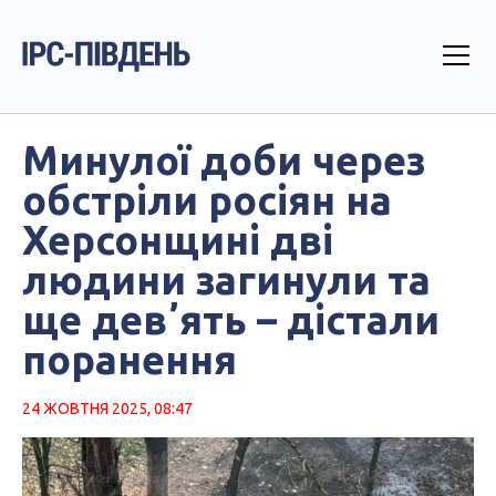
Минулої доби через
обстріли росіян на
Херсонщині дві
людини загинули та
ще девʼять – дістали
поранення
24 ЖОВТНЯ 2025, 08:47