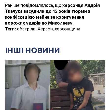
Раніше повідомлялось, що
херсонця Андрія
Ткачука засудили до 15 років тюрми з
конфіскацією майна за коригування
ворожих ударів по Миколаєву
.
Теги:
обстріли
,
Херсон
,
херсонщина
ІНШІ НОВИНИ