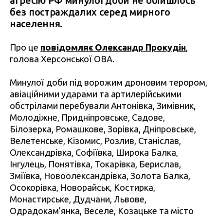
агресію РФ минулої доби не обійшлось
без постраждалих серед мирного
населення.
Про це
повідомляє Олександр Прокудін
,
голова Херсонської ОВА.
Минулої доби під ворожим дроновим терором,
авіаційними ударами та артилерійськими
обстрілами перебували Антонівка, Зимівник,
Молодіжне, Придніпровське, Садове,
Білозерка, Ромашкове, Зорівка, Дніпровське,
Велетенське, Кізомис, Розлив, Станіслав,
Олександрівка, Софіївка, Широка Балка,
Інгулець, Понятівка, Токарівка, Берислав,
Зміївка, Новоолександрівка, Золота Балка,
Осокорівка, Новорайськ, Костирка,
Монастирське, Дудчани, Львове,
Одрадокам’янка, Веселе, Козацьке та місто