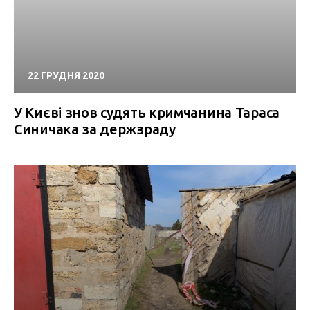
22 ГРУДНЯ 2020
У Києві знов судять кримчанина Тараса
Синичака за держзраду