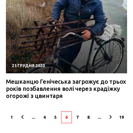
21 ГРУДНЯ 2020
Мешканцю Генічеська загрожує до трьох
років позбавлення волі через крадіжку
огорожі з цвинтаря
1
...
4
5
6
7
8
...
19